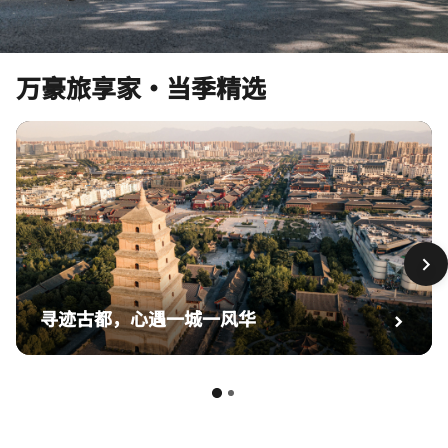
万豪旅享家·当季精选
寻迹古都，心遇一城一风华