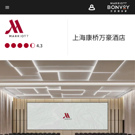
Skip
菜单文本
to
main
content
上海康桥万豪酒店
4.3