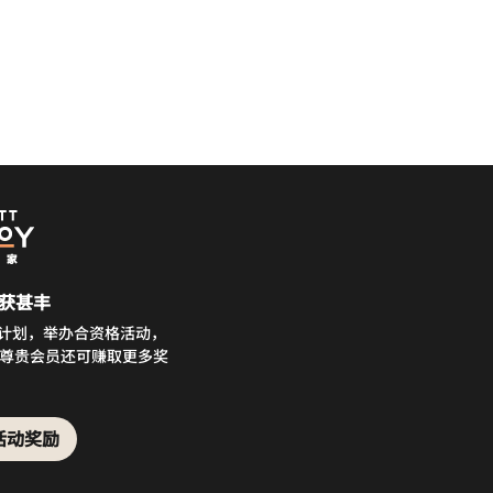
获甚丰
务计划，举办合资格活动，
分。尊贵会员还可赚取更多奖
。
活动奖励