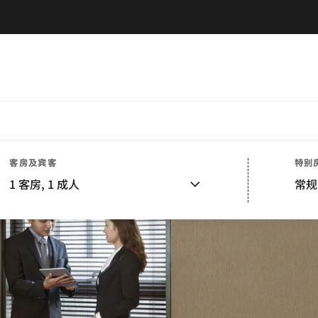
客房及宾客
特别
1
客房,
1
成人
常规