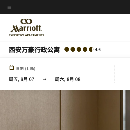
Skip
菜单文本
to
main
content
西安万豪行政公寓
4.6
日期
(
1
晚)
周五, 8月 07
周六, 8月 08