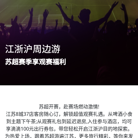
江浙沪周边游
苏超赛季享观赛福利
苏超开赛，赴赛场燃动激情!
江苏8城37店客房随心订，解锁超值观赛礼遇。从啤酒小食
到主题下午茶;从观赛礼包到延迟退房,入住参与酒店，均可
享滴滴100元出行券包，带您轻松开启江浙沪目的地探索。
为热爱上场，跟着苏超游遍江苏，更多旅行精彩，等你来发