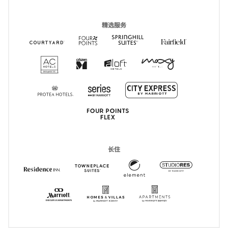
精选服务
Courtyard Hotels
打开新窗口
Four Points
打开新窗口
Springhill Suites
打开新窗口
Fairfield I
打开新窗口
AC Hotels
打开新窗口
CitizenM
打开新窗口
Moxy
打开新窗口
Aloft
打开新窗口
City Express
打开新窗口
Series
打开新窗口
Protea
打开新窗口
Four Points Express
打开新窗口
长住
Element
打开新窗口
Residence Inn
打开新窗口
TownePlace Suites
打开新窗口
StudioRe
打开新窗
HVMI
打开新窗口
Apartments by
打开新窗口
Marriott Executive Apartments
打开新窗口