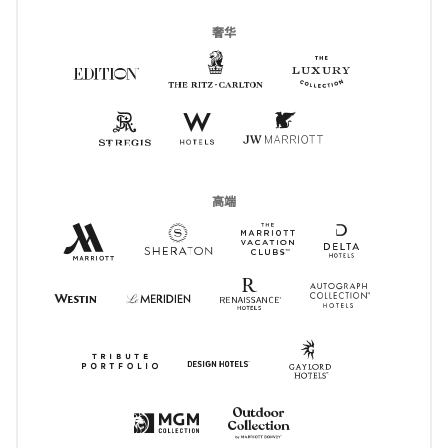
奢华
The Ritz-Carlton
打开新窗口
The Luxury C
打开新窗口
Edition
打开新窗口
St Regis
打开新窗口
W Hotels
打开新窗口
JW Marriott
打开新窗口
高端
Marriott Hotels Resorts & Suites
打开新窗口
Delta Hotel
打开新窗口
Sheraton
打开新窗口
MVC
打开新窗口
Renaissance Hotels
打开新窗口
Autograph
打开新窗
Westin
打开新窗口
Le Meridien
打开新窗口
Gaylord Hotel
打开新窗口
Tribute Portfolio
打开新窗口
Design Hotels
打开新窗口
Outdoor Collection
打开新窗口
Max
打开新窗口